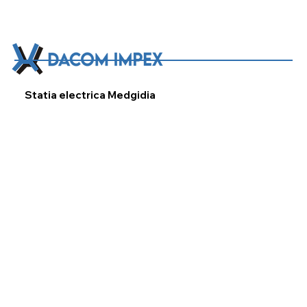
Statia electrica Medgidia